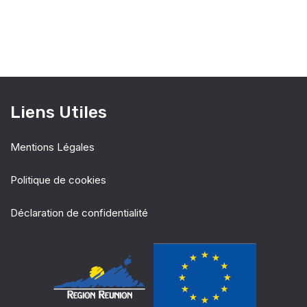
e
.
a
s
É
v
v
i
è
Liens Utiles
g
n
Mentions Légales
a
e
Politique de cookies
t
m
e
Déclaration de confidentialité
i
n
o
t
n