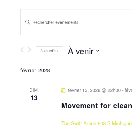
R
S
a
e
i
s
À venir
c
Aujourd'hui
i
S
r
février 2028
é
h
m
l
o
e
e
février 13, 2028 @ 22h00
-
fév
DIM
t
13
c
-
Movement for clean
t
r
c
i
l
The Swift Arena
848 S Michigan 
o
é
n