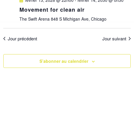
c
février 13, 2028 @ 22h00
-
février 14, 2030 @ 0h30
e
c
i
Movement for clean air
h
c
h
e
g
The Swift Arena
848 S Michigan Ave, Chicago
t
e
a
i
o
Jour précédent
Jour suivant
t
r
n
i
n
c
S’abonner au calendrier
e
o
z
h
n
u
e
d
n
e
e
e
d
v
a
t
t
u
n
e