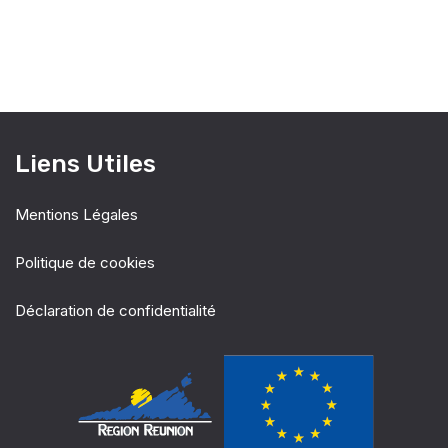
e
.
a
s
É
v
v
i
è
Liens Utiles
g
n
Mentions Légales
a
e
Politique de cookies
t
m
e
Déclaration de confidentialité
i
n
o
t
n