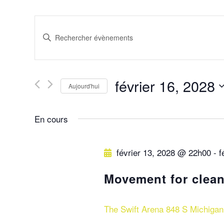
R
S
a
e
i
s
février 16, 2028
c
Aujourd'hui
i
S
r
En cours
é
h
m
l
o
e
février 13, 2028 @ 22h00
-
f
e
t
c
-
Movement for clean
t
r
c
i
l
The Swift Arena
848 S Michigan
o
é
n