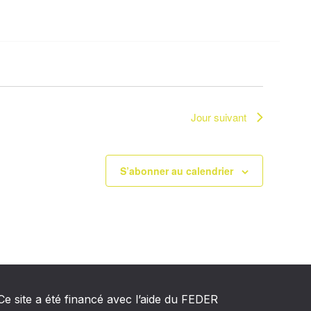
d
e
v
u
e
Jour suivant
s
S’abonner au calendrier
É
v
è
n
e
Ce site a été financé avec l’aide du FEDER