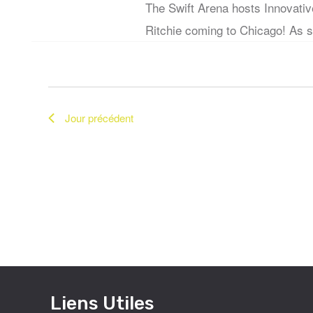
c
The Swift Arena hosts Innovati
.
n
Ritchie coming to Chicago! As s
R
h
e
e
z
c
e
u
h
n
e
Jour précédent
e
e
r
d
c
a
t
h
t
e
e
n
r
.
É
v
a
è
Liens Utiles
n